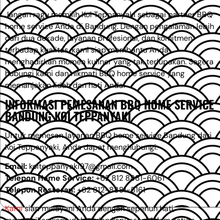
Jangan ragu memilih Koi Teppanyaki sebagai partner BBQ
home service Anda di Bandung. Dengan pengalaman lebih
dari dua dekade, layanan profesional, dan komitmen
terhadap kualitas, kami siap membantu Anda
menghadirkan momen kuliner yang tak terlupakan. Segera
hubungi kami dan nikmati BBQ home service yang
memanjakan lidah dan hati Anda!
INFORMASI PEMESANAN BBQ HOME SERVICE
BANDUNG KOI TEPPANYAKI
Untuk memesan layanan BBQ home service Bandung dari
Koi Teppanyaki, Anda dapat menghubungi:
Email:
koiteppanyaki97@gmail.com
Telepon Home Service:
+62 812 8881-6061
Telepon Restoran:
+62 812-8881-5161
Kami
siap melayani Anda dengan sepenuh hati,