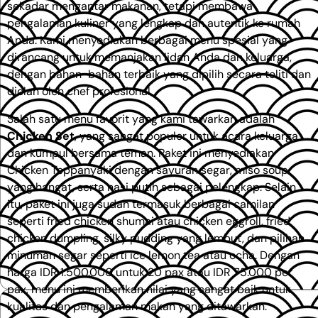
sekadar mengantar makanan, tetapi membawa
pengalaman kuliner yang lengkap dan autentik ke rumah
Anda. Kami menyediakan berbagai menu spesial yang
dirancang untuk memanjakan lidah Anda dan keluarga,
dengan bahan-bahan terbaik yang dipilih secara teliti dan
diolah oleh chef profesional.
Salah satu menu favorit yang kami tawarkan adalah
Chicken Set
, yang sangat populer untuk acara keluarga
dan kumpul bersama teman. Paket ini menyediakan
Chicken Teppanyaki dengan sayuran segar, miso soup
yang hangat, serta nasi putih sebagai pelengkap. Selain
itu, paket ini juga sudah termasuk berbagai camilan
seperti fried chicken shumai atau chicken eggroll, fried
chicken dumpling, silky pudding yang lembut, dan pilihan
minuman segar seperti ice lemon tea atau ocha. Dengan
harga IDR 1.500.000 untuk 20 pax atau IDR 75.000 per
pax, menu ini memberikan nilai yang sangat baik untuk
kualitas dan pengalaman makan yang ditawarkan.