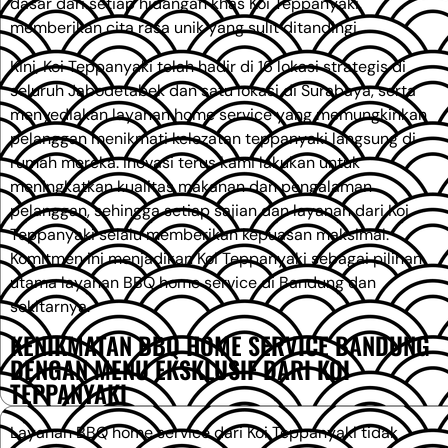
dasar dari setiap hidangan khas Koi Teppanyaki,
memberikan cita rasa unik yang sulit ditandingi.
Kini, Koi Teppanyaki telah hadir di 16 lokasi strategis di
seluruh Jabodetabek dan satu lokasi di Surabaya, serta
menyediakan layanan home service yang memungkinkan
pelanggan menikmati kelezatan teppanyaki langsung di
rumah mereka. Inovasi terus kami lakukan untuk
meningkatkan kualitas makanan dan pengalaman
pelanggan, sehingga setiap sajian dan layanan dari Koi
Teppanyaki selalu memberikan kepuasan maksimal.
Komitmen ini menjadikan Koi Teppanyaki sebagai pilihan
utama layanan BBQ home service di Bandung dan
sekitarnya.
KENIKMATAN BBQ HOME SERVICE BANDUNG
DENGAN MENU EKSKLUSIF DARI KOI
TEPPANYAKI
Layanan BBQ home service dari Koi Teppanyaki tidak