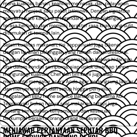
mana kualitas bahan, keahlian memasak, dan pelayanan
menyatu menjadi satu paket istimewa. Dengan signature
teriyaki sauce kami yang legendaris, setiap hidangan
terasa berbeda dan memiliki karakter rasa khas yang sulit
ditemukan di tempat lain.
Selain kualitas makanan, Koi Teppanyaki juga dikenal
dengan layanan pelanggan yang ramah dan profesional.
Layanan home service kami memastikan bahwa hidangan
tiba dalam kondisi sempurna, siap untuk disantap tanpa
mengurangi kualitas. Chef dan tim kami juga siap
membantu mengatur acara Anda agar berlangsung lancar
dan menyenangkan, dari setup hingga penyajian.
Pengalaman BBQ home service Bandung bersama Koi
Teppanyaki bukan hanya soal makanan, tetapi juga
tentang kemudahan, kenyamanan, dan keseruan
berkumpul bersama orang-orang tersayang.
MENJAWAB PERTANYAAN SEPUTAR BBQ