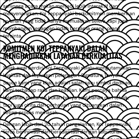
sehingga acara makan menjadi lebih interaktif dan
menyenangkan. Koi Teppanyaki berkomitmen memberikan
layanan yang tidak hanya memuaskan selera, tapi juga
membangun kenangan indah bersama orang-orang
tercinta.
KOMITMEN KOI TEPPANYAKI DALAM
MENGHADIRKAN LAYANAN BERKUALITAS
Sejak awal berdiri, Koi Teppanyaki selalu mengutamakan
kualitas dan kepuasan pelanggan. Signature Teriyaki
Sauce kami yang khas adalah salah satu simbol dedikasi
kami terhadap rasa dan keaslian. Kami percaya bahwa
kelezatan makanan bukan hanya soal bahan dan teknik,
tapi juga cinta dan perhatian yang dituangkan dalam
setiap proses memasak.
Dengan lebih dari 20 tahun pengalaman, Koi Teppanyaki
terus berinovasi dan beradaptasi dengan kebutuhan